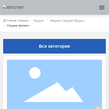
ДОМ
Главная страница
Продукт
Фабрика Сборный Продукт
Сборные фитинги
О НАС
Все категории
ПРОДУКТ
НОВОСТИ
МАРКЕТИНГ
СВЯЗЬ