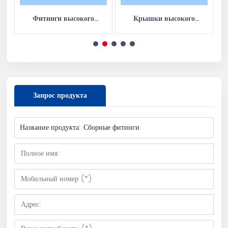
Фитинги высокого
Крышки высокого
давления Резьбовые
давления
К
тройники
Запрос продукта
Название продукта:
Сборные фитинги