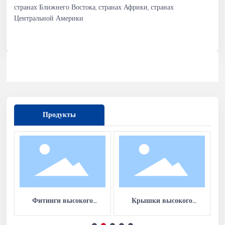
странах Ближнего Востока, странах Африки, странах
Центральной Америки
Продукты
Фитинги высокого
Крышки высокого
давления Резьбовые
давления
К