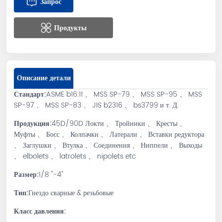
Запрос
Продукты
Описание детали
Стандарт:
ASME b16.11 、 MSS SP-79 、 MSS SP-95 、 MSS
SP-97 、 MSS SP-83 、 JIS b2316 、 bs3799 и т. Д.
Продукция:
45D/90D Локти 、 Тройники 、 Кресты 、
Муфты 、 Босс 、 Колпачки 、 Латерали 、 Вставки редуктора
、 Заглушки 、 Втулка 、 Соединения 、 Ниппели 、 Выходы
、 elbolets 、 latrolets 、 nipolets etc
Размер:
1/8 "-4"
Тип:
Гнездо сварные & резьбовые
Класс давления: