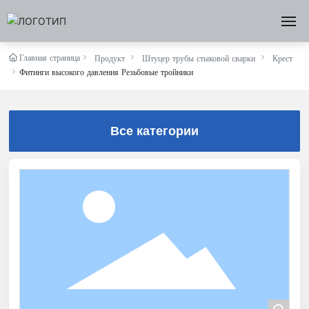
ДОМ
Главная страница
Продукт
Штуцер трубы стыковой сварки
Крест
Фитинги высокого давления Резьбовые тройники
О НАС
Все категории
ПРОДУКТ
НОВОСТИ
МАРКЕТИНГ
СВЯЗЬ