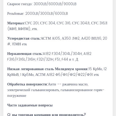
Сварное гнездо: 3000LB/6000LB/9000LB
Резьбовые: 2000LB/3000LB/6000LB
Материал:
СУС 201, СУС 304, СУС 316, СУС 304Л, СУС 316Л
(КФ8, КФ8М), етк.
Углеродистая сталь:
АСТМ А105, А350 ЛФ2, А420 ВПЛ6, 20
#, 16МН етк
Нержавеющая сталь:
A182 F304/304L/304H, A182
F316/F316L/316H, F321/321H, F51, F44 и т. Д.
Низкая легированная сталь Молиденум хромия:
15 КрМо, 12
КрМоВ, 1 Кр5Мо, АСТМ А182 Ф5/Ф11/Ф12/Ф22/Ф91 етк
Обработка поверхности:
Анти -- ржавчина масло,
электрический гальванизировать, гальванизированное горяч-
погружение
Часто задаваемые вопросы
Q: вы торговая компания или производитель?